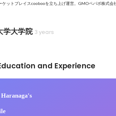
マーケットプレイスcoobooを立ち上げ運営。GMOペパボ株式会
大学大学院
3 years
Hidden: Education and Experience	
 Haranaga's
ile