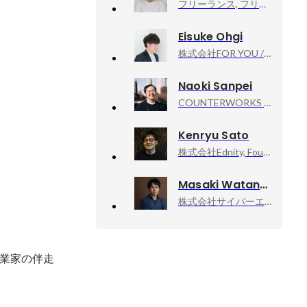
フリーランス, フリーランスエンジニア
Eisuke Ohgi
株式会社FOR YOU / FOR YOU Inc., IP Produce Div. 執行役員
Naoki Sanpei
COUNTERWORKS inc, CEO
Kenryu Sato
株式会社Ednity, Founder & CEO
Masaki Watanabe
株式会社サイバーエージェント, 新R25編集長
業家の伴走