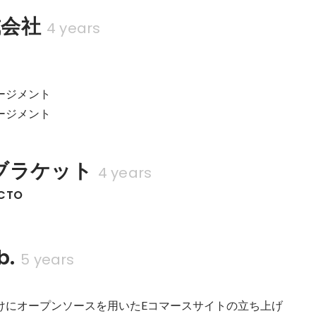
式会社
4 years
ージメント

ネージメント
ブラケット
4 years
 CTO
b.
5 years
向けにオープンソースを用いたEコマースサイトの立ち上げ
