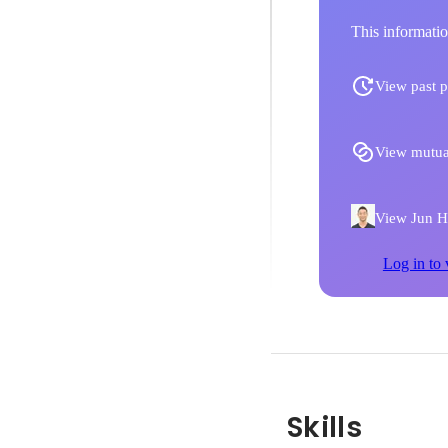
This informatio
View past p
View mutua
View Jun Ha
Log in to 
Skills