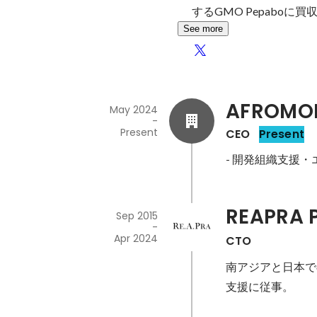
するGMO Pepaboに
See more
AFROMON
May 2024
-
Present
CEO
Present
REAPRA P
Sep 2015
-
Apr 2024
CTO
南アジアと日本で
支援に従事。