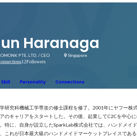
Jun Haranaga
OMONK PTE. LTD. / CEO
Singapore
onnections
12
Followers
Skill
Personality
Connections
学研究科機械工学専攻の修士課程を修了。2001年にヤフー株
アのキャリアをスタートした。その後、起業してC2Cを中心に
特に、自身が設立したSparkLab株式会社では、ハンドメイ
、これが日本最大級のハンドメイドマーケットプレイスであるMi