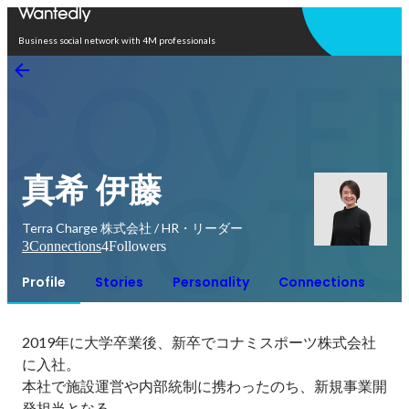
Open in app
Business social network with 4M professionals
真希 伊藤
Terra Charge 株式会社 / HR・リーダー
3
Connections
4
Followers
Profile
Stories
Personality
Connections
2019年に大学卒業後、新卒でコナミスポーツ株式会社
に入社。

本社で施設運営や内部統制に携わったのち、新規事業開
発担当となる。
