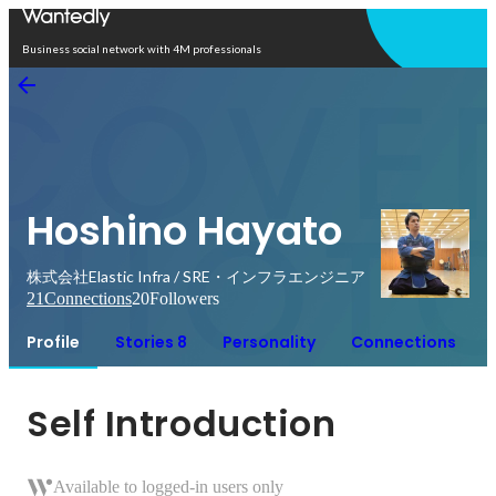
Open in app
Business social network with 4M professionals
Hoshino Hayato
株式会社Elastic Infra / SRE・インフラエンジニア
21
Connections
20
Followers
Profile
Stories 8
Personality
Connections
Self Introduction
Available to logged-in users only