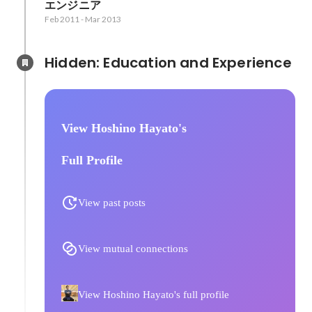
エンジニア
Feb 2011
-
Mar 2013
Hidden: Education and Experience	
View Hoshino Hayato's
Full Profile
View past posts
View mutual connections
View Hoshino Hayato's full profile