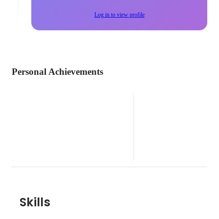
Log in to view profile
Personal Achievements
CONBU 2015/01-02
Project Team Members
CONBU (COnference Network
"DeNA Tech CON
BUildersの略称。大規模なカンフ
2016/CROSS2016"
ァレンスや勉強会が行われる会場
Jan 2015
-
Feb 2015
において、会場ネットワークを構
築し、インターネット接続を提供
するネットワークエンジニアの集
団) での「DeNA Tech CON
2016/CROSS2016」のプロジェク
Skills
トメンバーとして会場wifiネット
ワークを構築。