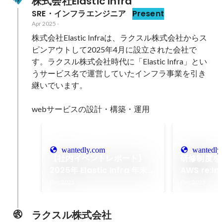
株式会社Elastic Infra
SRE・インフラエンジニア
Present
Apr 2025
-
株式会社Elastic Infraは、ラクスル株式会社からス
ピンアウトして2025年4月に設立された会社で
す。ラクスル株式会社時代に「Elastic Infra」とい
うサービス名で運営していたインフラ事業を引き
継いでいます。

webサービスの設計・構築・運用
wantedly.com
wantedly
【社内イベントレポート】
研修制度を
2025年 Elastic Infra 年末全
AWS re:In
社総会
ベガスに参
Dec 2025
Dec 2025
ラクスル株式会社