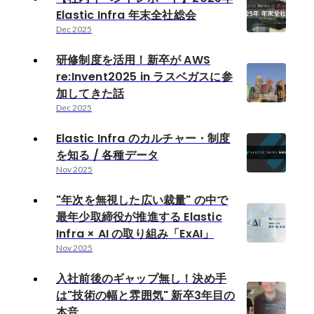
Elastic Infra 年末全社総会
Dec 2025
研修制度を活用！新卒が AWS
re:Invent2025 in ラスベガスに参
加してきた話
Dec 2025
Elastic Infra のカルチャー・制度
を知る / 各種データ
Nov 2025
"年次を無視した広い裁量" の中で
最年少取締役が推進する Elastic
Infra × AI の取り組み「ExAI」
Nov 2025
入社前後のギャップ無し！決め手
は"技術の幅と雰囲気" 新卒3年目の
本音