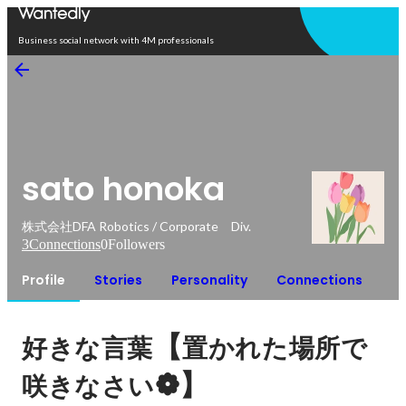
Open in app
Business social network with 4M professionals
sato honoka
株式会社DFA Robotics / Corporate Div.
3
Connections
0
Followers
Profile
Stories
Personality
Connections
【
好きな言葉
置かれた場所で
❁】
咲きなさい