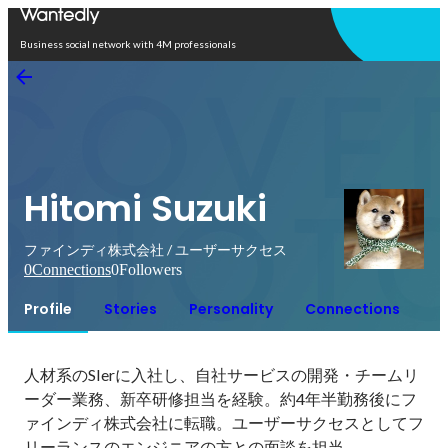
Open in app
Business social network with 4M professionals
Hitomi Suzuki
ファインディ株式会社 / ユーザーサクセス
0
Connections
0
Followers
Profile
Stories
Personality
Connections
人材系のSIerに入社し、自社サービスの開発・チームリ
ーダー業務、新卒研修担当を経験。約4年半勤務後にフ
ァインディ株式会社に転職。ユーザーサクセスとしてフ
リーランスのエンジニアの方との面談を担当。