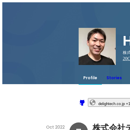
株式
20
C
Profile
Stories
delightech.co.jp
+
株式会社
Oct 2022