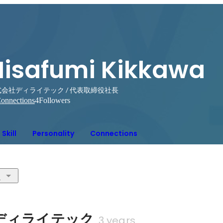
Hisafumi Kikkawa
会社ディライテック / 代表取締役社長
onnections
4
Followers
Skill
Personality
Connections
1
ディライテック
3 years