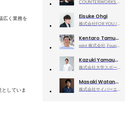
COUNTERWORKS inc, CEO
Eisuke Ohgi
幅広く業務を
株式会社FOR YOU / FOR YOU Inc., IP Produce Div. 執行役員
Kentaro Tamura
mint 株式会社, Founder & Ceo
Kazuki Yamauchi
株式会社大学スポーツチャンネル, 取締役
Masaki Watanabe
株式会社サイバーエージェント, 新R25編集長
得意としていま