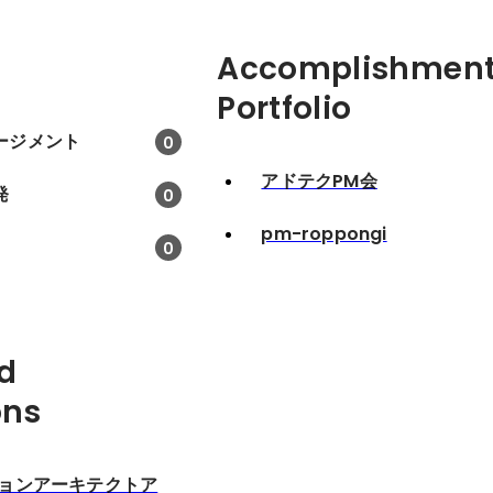
Accomplishment
Portfolio
ージメント
0
アドテクPM会
発
0
pm-roppongi
0
d
ons
ションアーキテクトア