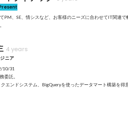
Present
てPM、SE、情シスなど、お客様のニーズに合わせてIT関連で
。
主
4 years
ンジニア
/10/31

務委託。

ックエンドシステム、BigQueryを使ったデータマート構築を
ロダクトマネジャー・事業責任者が集まる会を主催しました。