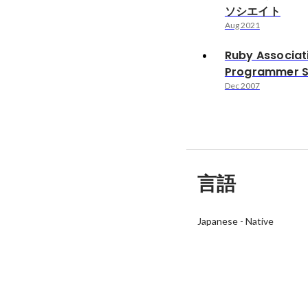
ソシエイト
Aug 2021
Ruby Associat
Programmer S
Dec 2007
言語
Japanese
-
Native