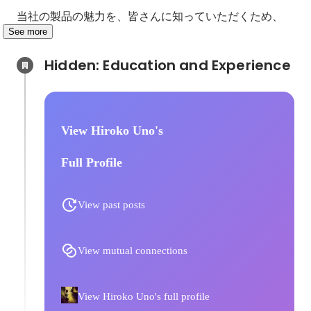
See more
Hidden: Education and Experience	
View Hiroko Uno's
Full Profile
View past posts
View mutual connections
View Hiroko Uno's full profile