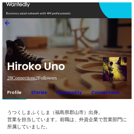
Open in app
Business social network with 4M professionals
Hiroko Uno
28
Connections
2
Followers
Profile
Stories
Personality
Connections
うつくしまふくしま（福島県郡山市）出身。

営業を担当しています。前職は、外資企業で営業部門に
所属していました。
