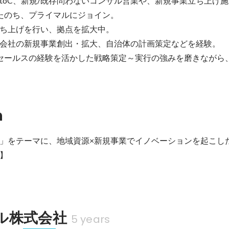
/toC、新規/既存問わないコンサル営業や、新規事業立ち上げ
たのち、プライマルにジョイン。

ち上げを行い、拠点を拡大中。

会社の新規事業創出・拡大、自治体の計画策定などを経験。

セールスの経験を活かした戦略策定～実行の強みを磨きながら
n
」をテーマに、地域資源×新規事業でイノベーションを起こした
】

ル株式会社
5 years