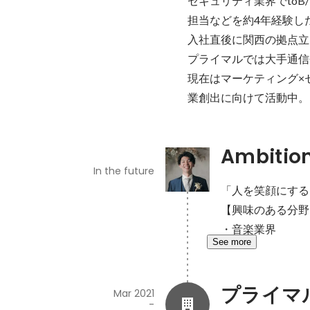
セキュリティ業界でtoB
担当などを約4年経験し
入社直後に関西の拠点立
プライマルでは大手通信
現在はマーケティング×
業創出に向けて活動中。
Ambitio
In the future
「人を笑顔にする
【興味のある分野
・音楽業界
See more
プライマ
Mar 2021
-