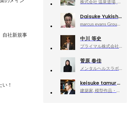
施策のメイン
株式会社 温泉道場, BIO-RESORT HOTEL & SPA O Park OGOSE
Daisuke Yukishita
marcus evans Group, General manager 日本支社代表
、自社新規事
中川 等史
プライマル株式会社, 執行役員 Chief Sales Officer
菅原 春佳
メンタルヘルスラボ株式会社, マーケティング事業部
keisuke tamura
い！

建築家, 模型作品・執筆活動