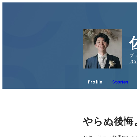
プ
2
Co
Profile
Stories
やらぬ後悔