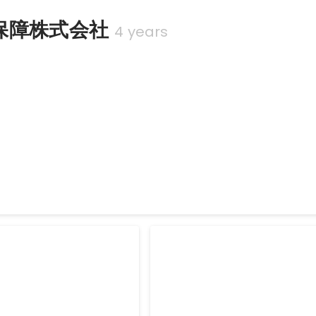
保障株式会社
4 years
公募制度への応募
足したタイミングで事業案の立案を行い提出
際する販促企画の企画・実
新卒研修講師
民間一厳しいと言われている新卒
伴い、全国的な拡販のモデル
選任され、グループ会社含む数百
オフライン販促企画の立案・
修を実施