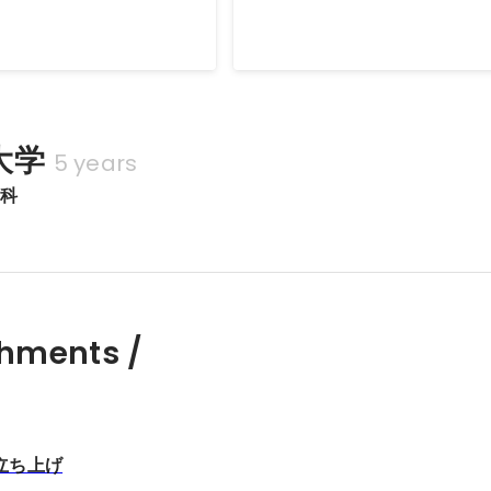
執り行う
Mar 2020
-
Apr 2020
大学
5 years
学科
hments /
立ち上げ