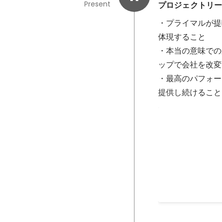
Present
プロジェクトリ
・プライマルが提
体現すること

・本当の意味での
ップで会社を改変
・最高のパフォー
提供し続けること
西日本オフィ
入社直後に拠点立
ト様と伴走できる
Apr 2021