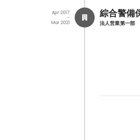
綜合警備
Apr 2017
-
Mar 2021
法人営業第一部
社内新規事業
新規事業制度が発
Jan 2021
新商品拡販に
行
新商品取り扱いに
ケースを作るべく