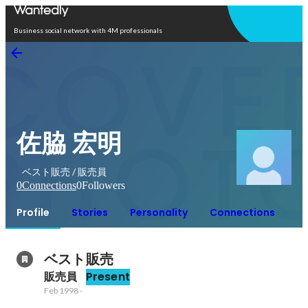
Open in app
Business social network with 4M professionals
佐脇 宏明
ベスト販売 / 販売員
0
Connections
0
Followers
Profile
Stories
Personality
Connections
ベスト販売
販売員
Present
Feb 1998
-