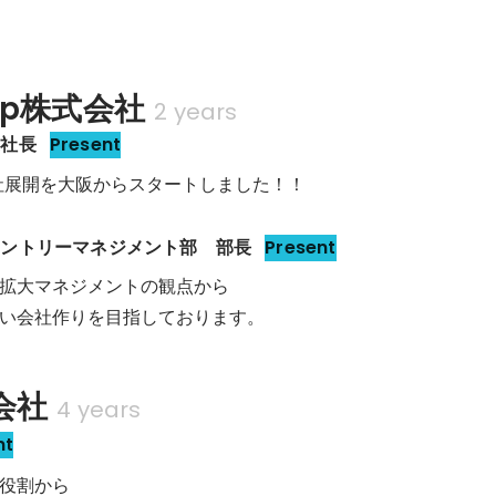
oup株式会社
2 years
支社長
Present
の支社展開を大阪からスタートしました！！
エントリーマネジメント部　部長
Present
拡大マネジメントの観点から

い会社作りを目指しております。
会社
4 years
nt
役割から
