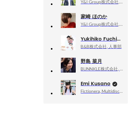
Y&I Group株式会社, 執行役員 組織開発本部本部長
家崎 ほのか
Y&I Group株式会社, 組織開発本部 エントリーマネジメント部
Yukihiko Fuchigami
B&B株式会社, 人事部
野島 菜月
BUNNKLE株式会社, 組織開発本部 部長代理
Emi Kusano
Fictionera, Multidisciplinary Artist / CEO / Co-Founder