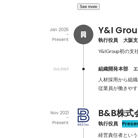
See more
Y&I Gr
Jan 2025
-
Present
執行役員　大阪
Y&IGroup初
組織開発本部　
Oct 2023
人材採用から組織
従業員が働きやす
B&B株式
Nov 2021
-
Present
執行役員
Prese
経営責任者という