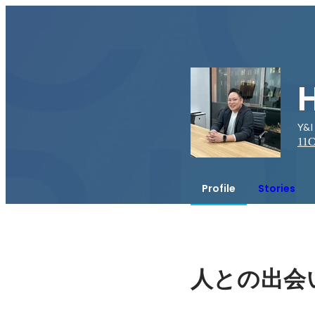
Y&
11
C
Profile
Stories
人との出会