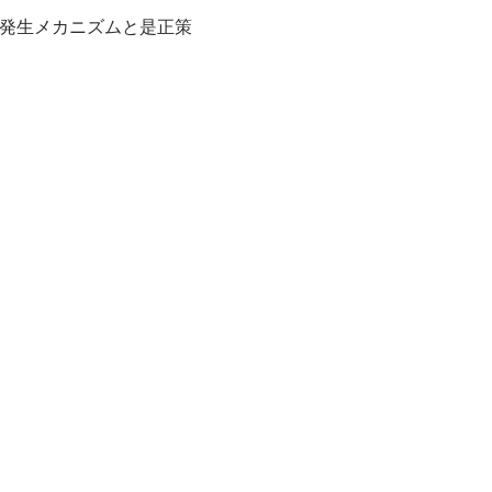
発生メカニズムと是正策