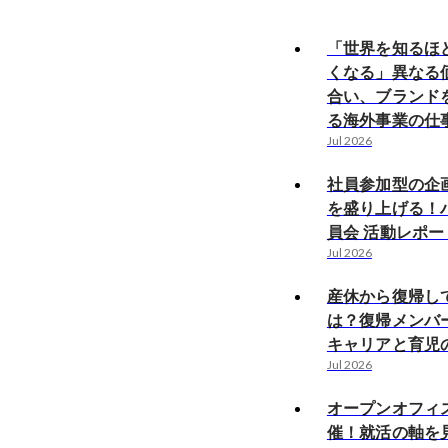
「世界を知るほ
くなる」異なる
合い、ブランド
る海外事業の仕
Jul 2026
社員参加型の企
を盛り上げる！
員会 活動レポー
Jul 2026
産休から復帰し
は？復帰メンバ
キャリアと育児
Jul 2026
オープンオフィ
催！就活の軸を