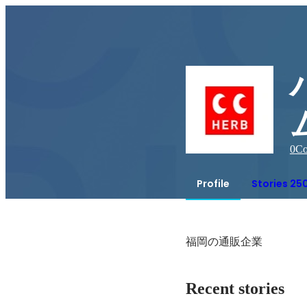
0
Co
Profile
Stories 25
福岡の通販企業
Recent stories