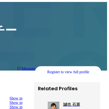
チー
Message
Register to view full profile
Related Profiles
Show more
Show more
誠也 石原
Show more