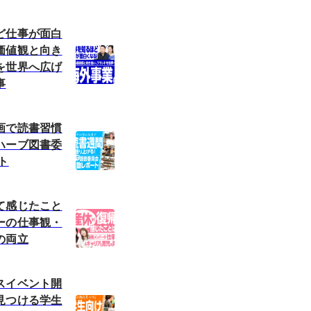
ど仕事が面白
価値観と向き
を世界へ広げ
事
画で読書習慣
ハーブ図書委
ト
て感じたこと
ーの仕事観・
の両立
スイベント開
見つける学生