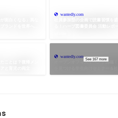
wantedly.com
事が面白くなる」異な
社員参加型の企画で読書習慣を
、ブランドを世界へ広
る！ハーブ図書委員会 活動レポ
Jul 2026
wantedly.com
See 167 more
じたことは？復帰メン
オープンオフィスイベント開催
リアと育児の両立
を見つける学生向けセミナー＆
をご紹介
ns