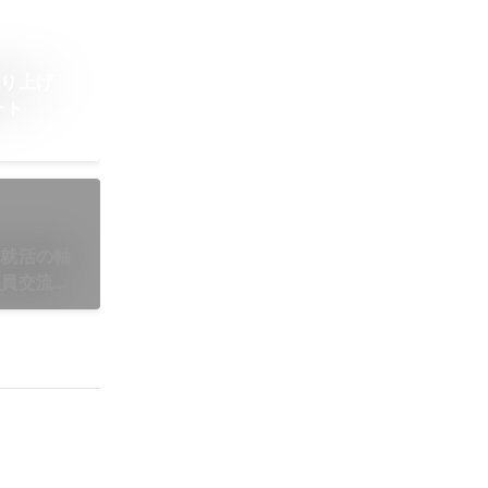
盛り上げ
ート
！就活の軸
社員交流会