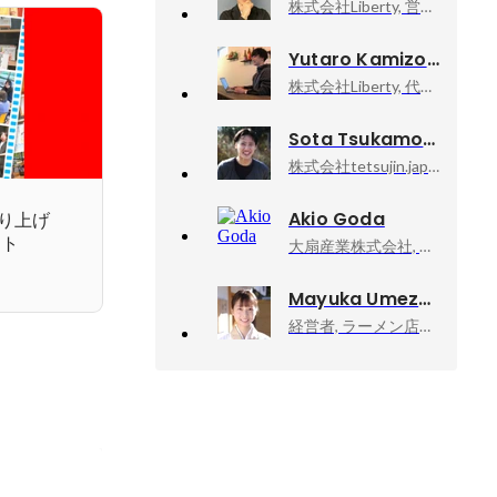
株式会社Liberty, 営業・マーケティング・キャリアアドバイザー・新規事業推進
Yutaro Kamizono
株式会社Liberty, 代表取締役CEO
Sota Tsukamoto
株式会社tetsujin.japan, 執行役員
Akio Goda
り上げ
ート
大扇産業株式会社, 代表取締役
Mayuka Umezawa
経営者, ラーメン店店主