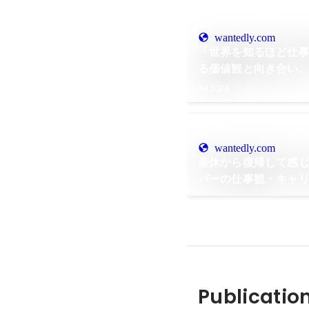
wantedly.com
「世界を知るほど仕
る価値観と向き合い
げる海外事業の仕事
Jul 2026
wantedly.com
産休から復帰して感
バーの仕事観・キャ
Publicatio