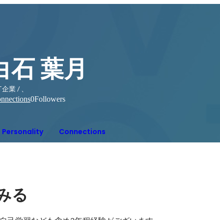
白石 葉月
T企業 / 、
nnections
0
Followers
Personality
Connections
みる