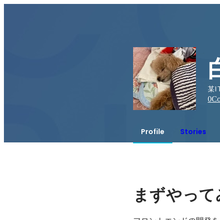
某I
0
Co
Profile
Stories
まずやって