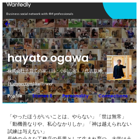
Open in app
Business social network with 4M professionals
hayato ogawa
株式会社子育ての家（旧・小川の家） / 代表取締
役
1
Connection
1
Follower
Profile
Stories 6
Personality
Connections
「やったほうがいいことは、やらない」「世は無常」
「動機善なりや、私心なかりしか」「神は越えられない
試練は与えない」

長崎の小さな工務店の長男として生まれ育つ。大学は土