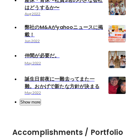
産休・育休〜社員3名の小さな会社
はどうするか〜
Aug 2022
弊社のM&Aがyahooニュースに掲
載！
Jun 2022
仲間が必要だ。
May 2022
誕生日前夜に一難去ってまた一
難。おかげで新たな方針が決まる
May 2022
Show more
Accomplishments / Portfolio