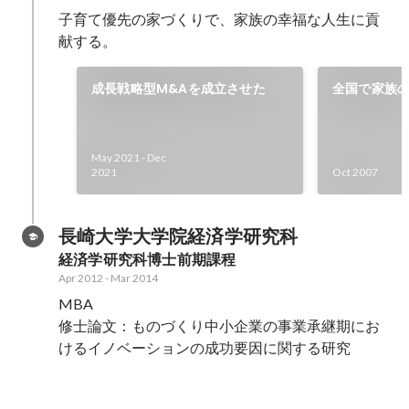
子育て優先の家づくりで、家族の幸福な人生に貢
献する。
成長戦略型M&Aを成立させた
全国で家族
マイホーム
May 2021
-
Dec
2021
Oct 2007
長崎大学大学院経済学研究科
経済学研究科博士前期課程
Apr 2012
-
Mar 2014
MBA

修士論文：ものづくり中小企業の事業承継期にお
けるイノベーションの成功要因に関する研究