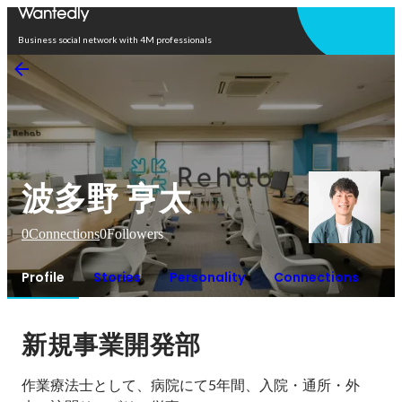
Open in app
Business social network with 4M professionals
波多野 亨太
0
Connections
0
Followers
Profile
Stories
Personality
Connections
新規事業開発部
作業療法士として、病院にて5年間、入院・通所・外