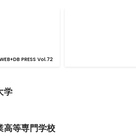
物体認知に関する統合的シミ
ン環境開発
筑波大学 ICTソリューションアー
プログラム ソリューション型特別
ト
WEB+DB PRESS Vol.72
大学
業高等専門学校