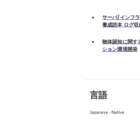
サーバ/インフ
養成読本 ログ収
物体認知に関す
ション環境開発
言語
Japanese
-
Native