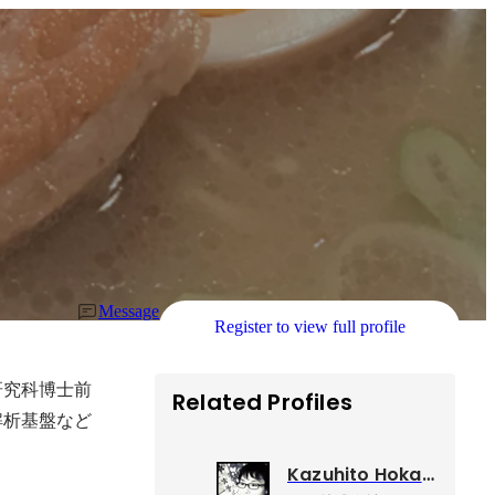
Message
Register to view full profile
研究科博士前
Related Profiles
解析基盤など
Kazuhito Hokamura