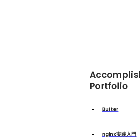
Accomplis
Portfolio
Butter
nginx実践入門