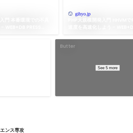
gihyo.jp
発入門 本番環境での不具
PHP大規模開発入門 HHVMで
 WEB+DB PRESS
速度を高速化しよう - WEB+DB
Vol.88
Butter
See 5 more
イエンス専攻