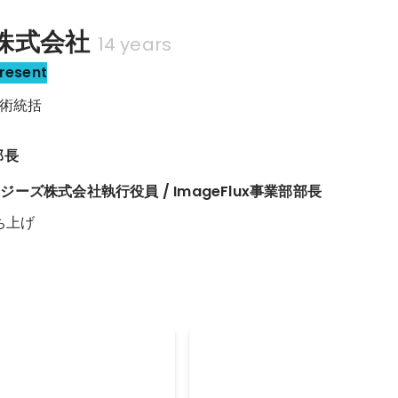
株式会社
14 years
resent
術統括
部長
ーズ株式会社執行役員 / ImageFlux事業部部長
立ち上げ
ア