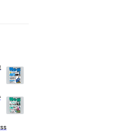
境
で
ESS