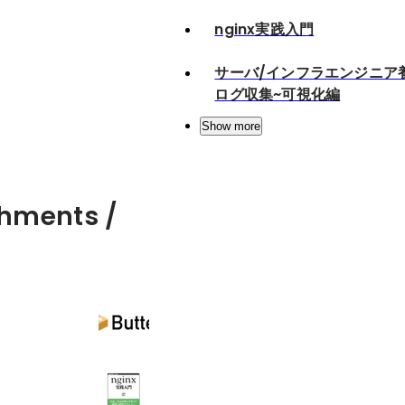
nginx実践入門
サーバ/インフラエンジニア
ログ収集~可視化編
Show more
hments /