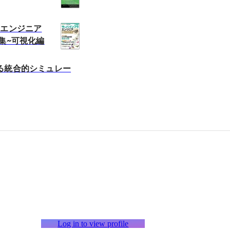
ラエンジニア
集~可視化編
る統合的シミュレー
Log in to view profile