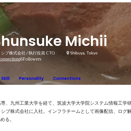
Shunsuke Michii
シブ株式会社 / 執行役員 CTO
Shibuya, Tokyo
onnections
6
Followers
Skill
Personality
Connections
米高専、九州工業大学を経て、筑波大学大学院システム情報工学
ピクシブ株式会社に入社。インフラチームとして画像配信、ログ
務める。