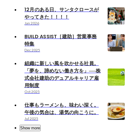
12月のある日、サンタクロースが
やってきた！！！！
Jan 2026
BUILD ASSIST［建助］営業事務
特集
Dec 2025
組織に新しい風を吹かせる社員。
「夢を、諦めない働き方を」──株
式会社建助のデュアルキャリア雇
用制度
Oct 2025
仕事もラーメンも、味わい深く。
午後の気合は、湯気の向こうに。
Jul 2025
Show more