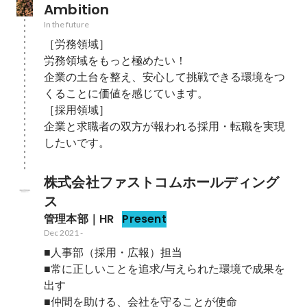
Ambition
In the future
［労務領域］

労務領域をもっと極めたい！

企業の土台を整え、安心して挑戦できる環境をつ
くることに価値を感じています。

［採用領域］

企業と求職者の双方が報われる採用・転職を実現
したいです。
株式会社ファストコムホールディング
ス
管理本部｜HR
Present
Dec 2021
-
■人事部（採用・広報）担当

■常に正しいことを追求/与えられた環境で成果を
出す

■仲間を助ける、会社を守ることが使命
