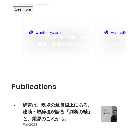
============
See more
wantedly.com
wantedly
経営は、現場の延長線上にあ
12月のあ
る。建助・取締役が語る「判
スがやって
断の軸」と、業界のこれか
Feb 2026
Jan 2026
ら。
Publications
経営は、現場の延長線上にある。
建助・取締役が語る「判断の軸」
と、業界のこれから。
Feb 2026