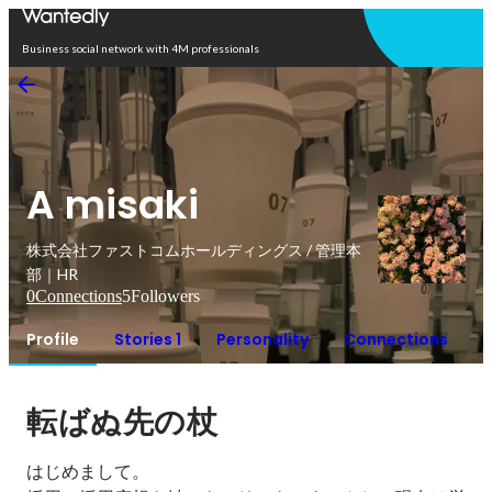
Open in app
Business social network with 4M professionals
A misaki
株式会社ファストコムホールディングス / 管理本
部｜HR
0
Connections
5
Followers
Profile
Stories 1
Personality
Connections
転ばぬ先の杖
はじめまして。
