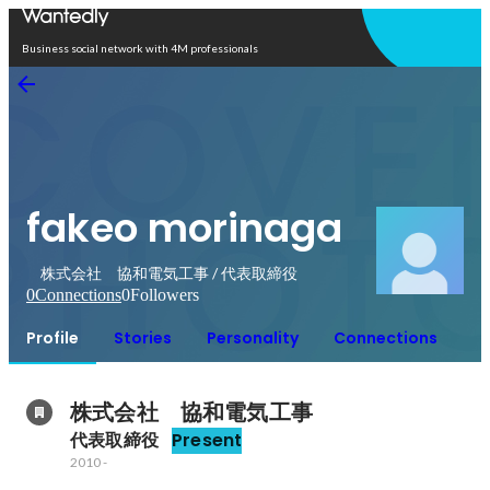
Open in app
Business social network with 4M professionals
fakeo morinaga
株式会社 協和電気工事 / 代表取締役
0
Connections
0
Followers
Profile
Stories
Personality
Connections
株式会社　協和電気工事
代表取締役
Present
2010
-