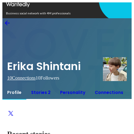
Open in app
Business social network with 4M professionals
Erika Shintani
10
Connections
10
Followers
Profile
Stories 2
Personality
Connections
Recent stories