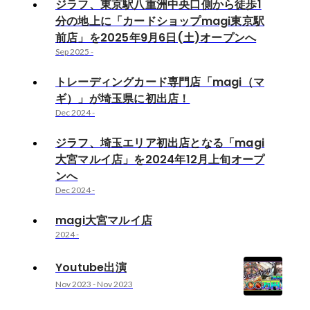
ジラフ、東京駅八重洲中央口側から徒歩1
分の地上に「カードショップmagi東京駅
前店」を2025年9月6日(土)オープンへ
Sep 2025
-
トレーディングカード専門店「magi（マ
ギ）」が埼玉県に初出店！
Dec 2024
-
ジラフ、埼玉エリア初出店となる「magi
大宮マルイ店」を2024年12月上旬オープ
ンへ
Dec 2024
-
magi大宮マルイ店
2024
-
Youtube出演
Nov 2023
-
Nov 2023