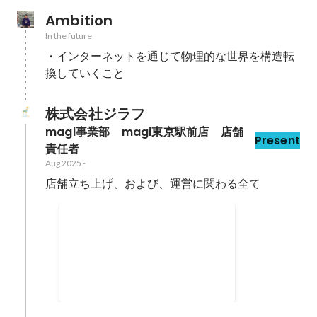
Ambition
In the future
・インターネットを通じて物理的な世界を構造転
換していくこと
株式会社ジラフ
magi事業部　magi東京駅前店　店舗
Present
責任者
Aug 2025
-
店舗立ち上げ、および、運営に関わる全て
ジラフ、東京駅八重洲中央口
側から徒歩1分の地上に「カ
Sep 2025
ードショップmagi東京駅前
店」を2025年9月6日(土)オ
ープンへ