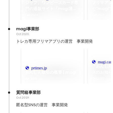
ジラフ、ワンピースカード専
フリマアプ
門の通販サイト「magi通
ぐ"magi
販」をリリース
立ち上げの
Feb 2024
Oct 2023
ビューしまし
ジラフ
magi事業部
Oct 2020
トレカ専用フリマアプリの運営　事業開発
magi.ca
「あんしん
prtimes.jp
あんしん取引の概要 | magi
スのお知らせ 
Apr 2022
Oct 2020
質問箱事業部
Oct 2019
匿名型SNSの運営　事業開発