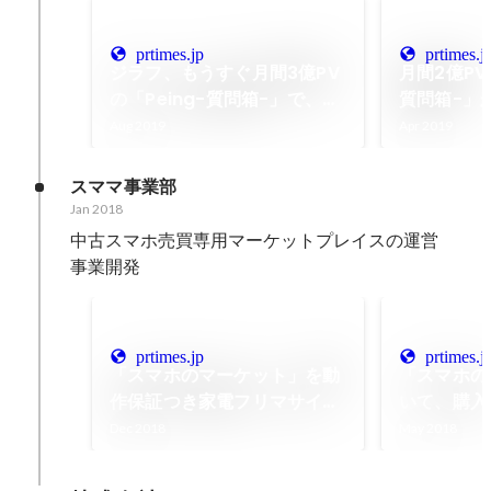
prtimes.jp
prtimes.j
ジラフ、もうすぐ月間3億PV
月間2億PV
の「Peing-質問箱-」で、つ
質問箱-」
いに匿名質問者を特定できる
コミュニテ
Aug 2019
Apr 2019
（かもしれない）機能を月額
ス！オリジ
115円で提供開始
が作れるキ
スママ事業部
催！
Jan 2018
中古スマホ売買専用マーケットプレイスの運営

事業開発
prtimes.jp
prtimes.j
「スマホのマーケット」を動
「スマホの
作保証つき家電フリマサイト
いて、購入
「スママ」としてリニューア
証を無料で
Dec 2018
May 2018
ル！！個人出品にも対応開
始！