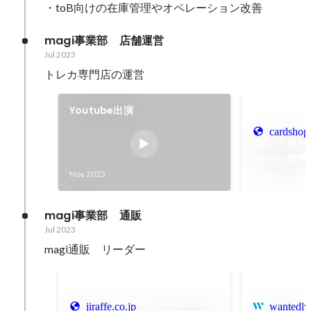
magi事業部　店舗運営
Jul 2023
トレカ専門店の運営　
Youtube出演
cardshop
コレクター
ーカー専門店
Nov 2023
Jul 2023
magi事業部　通販
Jul 2023
magi通販　リーダー
jiraffe.co.jp
wantedly