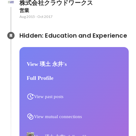
株式会社クラウドワークス
営業
Aug 2015
-
Oct 2017
Hidden: Education and Experience	
View 瑛土 永井's
Full Profile
View past posts
View mutual connections