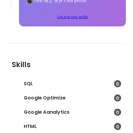
View 瑛土 永井's full profile
Log in to view profile
Skills
SQL
0
Google Optimize
0
Google Aanalytics
0
HTML
0