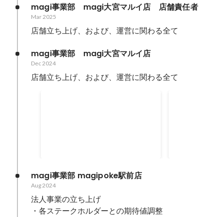
magi事業部　magi大宮マルイ店　店舗責任者
Mar 2025
店舗立ち上げ、および、運営に関わる全て
magi事業部　magi大宮マルイ店
Dec 2024
店舗立ち上げ、および、運営に関わる全て
トレーディングカード専門店
ジラフ、埼
「magi（マギ）」が埼玉県
なる「ma
Dec 2024
Dec 2024
に初出店！
を2024年
へ
magi事業部 magipoke駅前店
Aug 2024
法人事業の立ち上げ

・各ステークホルダーとの期待値調整
