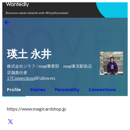
Open in app
Business social network with 4M professionals
瑛土 永井
株式会社ジラフ / magi事業部 magi東京駅前店
店舗責任者
17
Connections
8
Followers
Profile
Stories
Personality
Connections
https://www.magicardshop.jp 