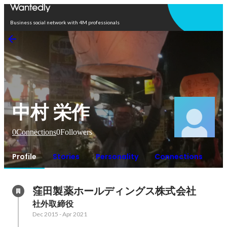
Open in app
Business social network with 4M professionals
中村 栄作
0
Connections
0
Followers
Profile
Stories
Personality
Connections
窪田製薬ホールディングス株式会社
社外取締役
Dec 2015
-
Apr 2021