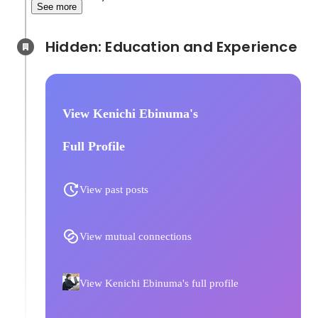
See more
Hidden: Education and Experience	
View Kenichi Ebinuma's
Full Profile
View past posts
View mutual connections
View Kenichi Ebinuma's full profile