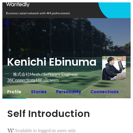
Open in app
Business social network with 4M professionals
Kenichi Ebinuma
株式会社Mesh / Software Engineer
36
Connections
10
Followers
Profile
Stories
Personality
Connections
Self Introduction
Available to logged-in users only