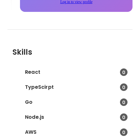
Log in to view profile
Skills
React
0
TypeScirpt
0
Go
0
Node.js
0
AWS
0