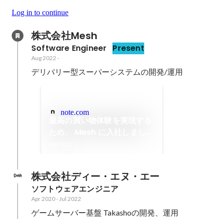
Log in to continue
株式会社Mesh
Software Engineer
Present
Aug 2022
-
デリバリー型スーパーシステムの開発/運用
note.com
最高の買い物体験を実現する
ため、 Mesh に入社しました
｜Kenichi Ebinuma
Sep 2022
株式会社ディー・エヌ・エー
ソフトウェアエンジニア
Apr 2020
-
Jul 2022
ゲームサーバー基盤 Takashoの開発、運用
