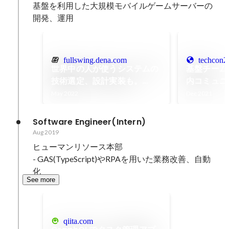
基盤を利用した大規模モバイルゲームサーバーの
開発、運用
fullswing.dena.com
techcon2
世界中の人が使うシステムの
基盤チーム
技術選定、設計実装も。
内コミュニ
DeNAゲームサーバー基盤グ
DeNATec
May 2022
Dec 2021
ループが担う未来
Winter
来をリード
Software Engineer(Intern)
Aug 2019
ヒューマンリソース本部

- GAS(TypeScript)やRPAを用いた業務改善、自動
化
See more
qiita.com