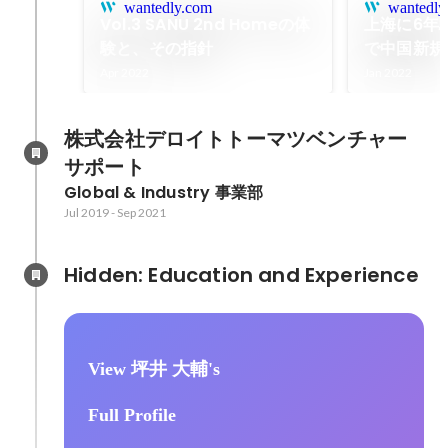
wantedly.com
wantedly
Vol.3 SANU 2nd Homeの体
上海に6年
験と、その指針
で中国新規
担った僕が
Apr 2022
Jan 2022
SANUの
株式会社デロイトトーマツベンチャー
サポート
Global & Industry 事業部
Jul 2019
-
Sep 2021
Hidden: Education and Experience	
View 坪井 大輔's
Full Profile