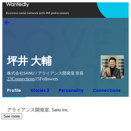
Open in app
Business social network with 4M professionals
坪井 大輔
株式会社SANU / アライアンス開発室 室長
23
Connections
15
Followers
Profile
Stories 2
Personality
Connections
アライアンス開発室,  Sanu Inc.
See more