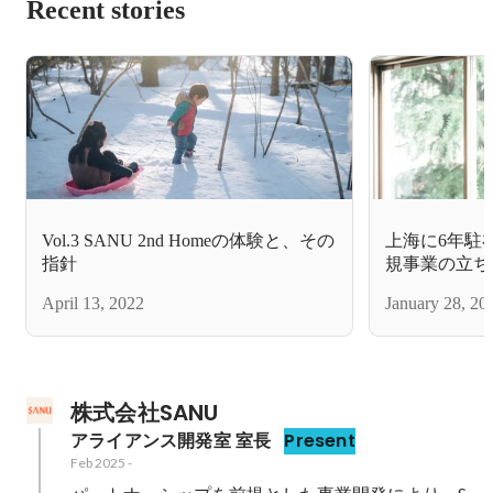
Recent stories
Vol.3 SANU 2nd Homeの体験と、その
上海に6年駐
指針
規事業の立ち
サルを経てS
April 13, 2022
January 28, 20
まで
株式会社SANU
アライアンス開発室 室長
Present
Feb 2025
-