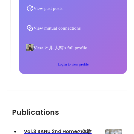
View past posts
View mutual connections
View 坪井 大輔's full profile
Log in to view profile
Publications
Vol.3 SANU 2nd Homeの体験