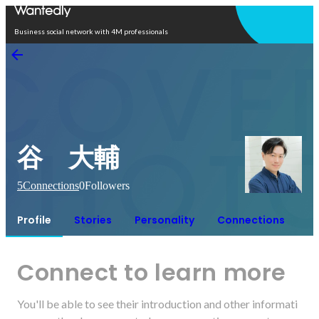
Open in app
Business social network with 4M professionals
谷 大輔
5
Connections
0
Followers
Profile
Stories
Personality
Connections
Connect to learn more
You'll be able to see their introduction and other informati