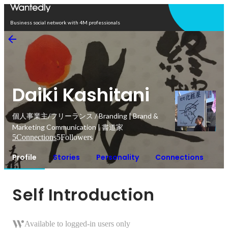
Open in app
Business social network with 4M professionals
Daiki Kashitani
個人事業主/フリーランス / Branding | Brand &
Marketing Communication | 書道家
5
Connections
5
Followers
Profile
Stories
Personality
Connections
Self Introduction
Available to logged-in users only