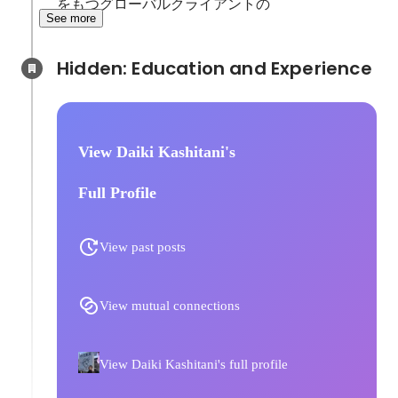
をもつグローバルクライアントの
See more
Hidden: Education and Experience	
View Daiki Kashitani's
Full Profile
View past posts
View mutual connections
View Daiki Kashitani's full profile