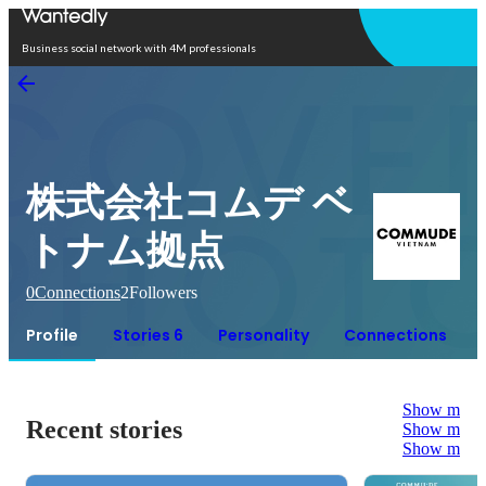
Open in app
Business social network with 4M professionals
株式会社コムデ ベ
トナム拠点
0
Connections
2
Followers
Profile
Stories 6
Personality
Connections
Show more
Recent stories
Show more
Show more