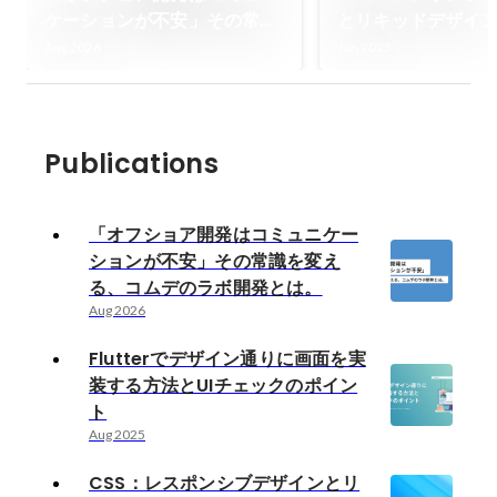
ケーションが不安」その常識
とリキッドデザイ
を変える、コムデのラボ開発
Aug 2026
Jun 2025
とは。
Publications
「オフショア開発はコミュニケー
ションが不安」その常識を変え
る、コムデのラボ開発とは。
Aug 2026
Flutterでデザイン通りに画面を実
装する方法とUIチェックのポイン
ト
Aug 2025
CSS：レスポンシブデザインとリ