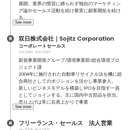
展開。業界の慣習に縛られず独自のマーケティン
グ論やセールス活動を続け着実に顧客開拓を続け
る。
See more
双日株式会社｜Sojitz Corporation
コーポレートセールス
Oct 2005
-
Mar 2007
新規事業開発グループ/環境事業部/総合環境プロ
ジェクト課

2004年に施行された自動車リサイクル法を機に総
合商社としてのポジションを活かし事業参入。

新しいビジネスモデルを構築しIPOを目指す一員
としてジョインする。主に国内中古部品を担当。
売り上げは常に右肩上がりで事業
See more
フリーランス・セールス　法人営業
Jan 2004
-
Aug 2005