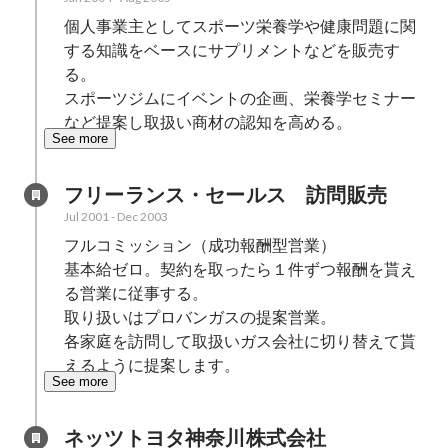
個人事業主としてスポーツ栄養学や健康問題に関
する知識をベースにサプリメントなどを販売す
る。

スポーツジムにイベントの企画、栄養学セミナー
など提案し取扱い商材の認知を高める。
See more
フリーランス・セールス　訪問販売
Jul 2001
-
Dec 2003
フルコミッション（成功報酬型営業）

基本給ゼロ。契約を取ったら１件ずつ報酬を貰え
る営業に従事する。

取り扱いはプロバンガスの提案営業。

各家庭を訪問して取扱いガス会社に切り替えて貰
えるように提案します。
See more
ネッツトヨタ神奈川株式会社