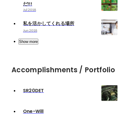
だ!!!
Jul 2018
私を活かしてくれる場所
Jun 2018
Show more
Accomplishments / Portfolio
SR20DET
One-Will