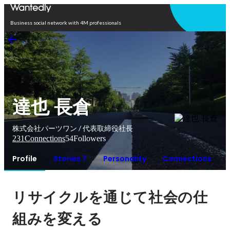
Open in app
Business social network with 4M professionals
達也 長倉
株式会社パーツワン / 代表取締役社長
231
Connections
54
Followers
Profile
Stories 7
Personality
Connections
リサイクルを通じて社会の仕
組みを変える