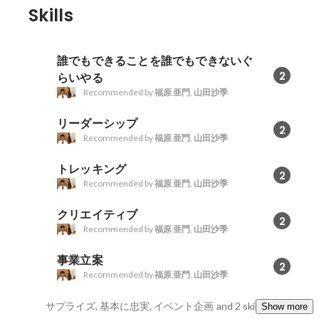
Skills
誰でもできることを誰でもできないぐ
2
らいやる
Recommended by
福原 亜門
,
山田沙季
リーダーシップ
2
Recommended by
福原 亜門
,
山田沙季
トレッキング
2
Recommended by
福原 亜門
,
山田沙季
クリエイティブ
2
Recommended by
福原 亜門
,
山田沙季
事業立案
2
Recommended by
福原 亜門
,
山田沙季
サプライズ, 基本に忠実, イベント企画
and 2 skills
Show more