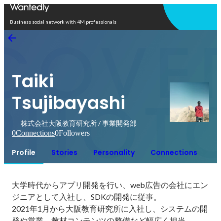
Open in app
Business social network with 4M professionals
Taiki
Tsujibayashi
株式会社大阪教育研究所 / 事業開発部
0
Connections
0
Followers
Profile
Stories
Personality
Connections
大学時代からアプリ開発を行い、web広告の会社にエン
ジニアとして入社し、SDKの開発に従事。

2021年1月から大阪教育研究所に入社し、システムの開
発や営業、教材コンテンツの整備など幅広く担当。