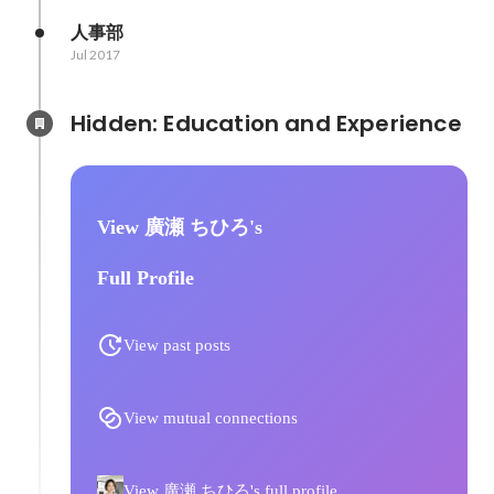
人事部
Jul 2017
Hidden: Education and Experience	
View 廣瀬 ちひろ's
Full Profile
View past posts
View mutual connections
View 廣瀬 ちひろ's full profile