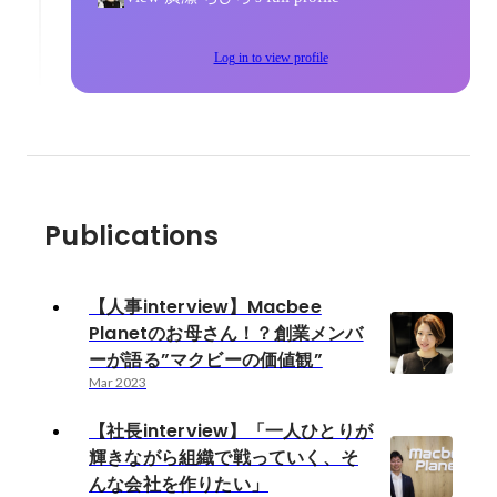
Log in to view profile
Publications
【人事interview】Macbee
Planetのお母さん！？創業メンバ
ーが語る”マクビーの価値観”
Mar 2023
【社長interview】「一人ひとりが
輝きながら組織で戦っていく、そ
んな会社を作りたい」