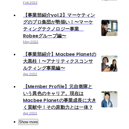
Feb 2023
【事業部紹介vol.2】マーケティン
グのプロ集団が勢揃い！〜マーケ
ティングテクノロジー事業
Robeeグループ編〜
May 2022
【事業部紹介】Macbee Planetの
大黒柱！〜アナリティクスコンサ
ルティング事業編〜
Apr 2022
【Member Profile】元自衛隊と
いう異色のキャリア。現在は
Macbee Planetの事業成長に大き
く貢献中！その原動力とは一体？
Apr 2022
Show more