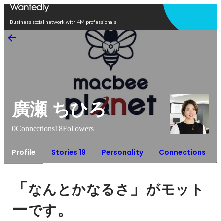
Open in app
Business social network with 4M professionals
廣瀬 ちひろ
0
Connections
18
Followers
Profile
Stories 19
Personality
Connections
「
」
なんとかなるさ
がモット
ー
。
です