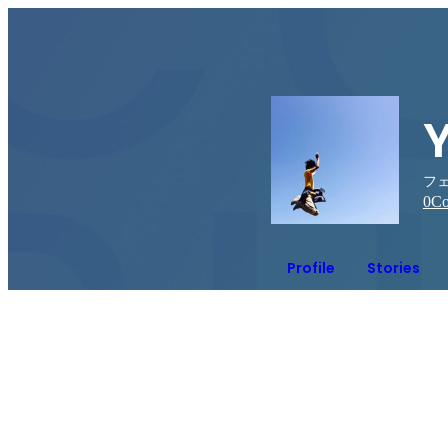
フェ
0
Co
Profile
Stories