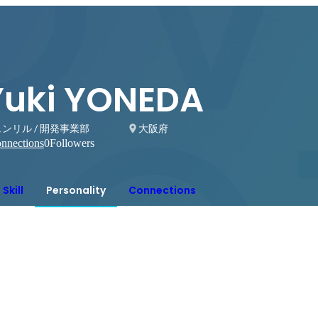
Yuki YONEDA
ンリル / 開発事業部
大阪府
nnections
0
Followers
Skill
Personality
Connections