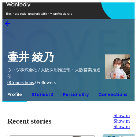
Open in app
Business social network with 4M professionals
壷井 綾乃
ウィツ株式会社 / 大阪採用推進部・大阪営業推進
部
0
Connections
2
Followers
Profile
Stories 13
Personality
Connections
Show more
Recent stories
Show more
Show more