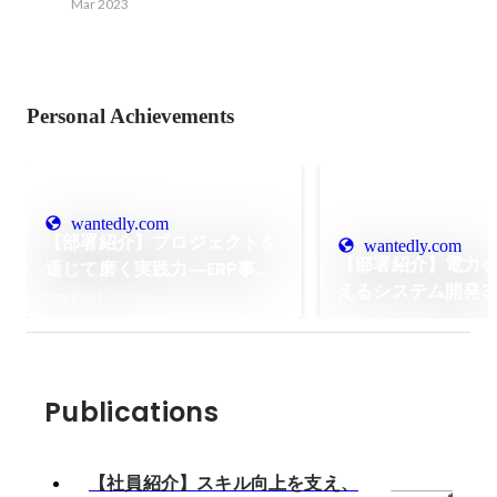
Mar 2023
Personal Achievements
wantedly.com
【部署紹介】プロジェクトを
wantedly.com
【部署紹介】電力
通じて磨く実践力―ERP事業
えるシステム開発3
推進部が切り拓くSAPの新境
Nov 2024
と魅力に迫る！
地
Publications
【社員紹介】スキル向上を支え、