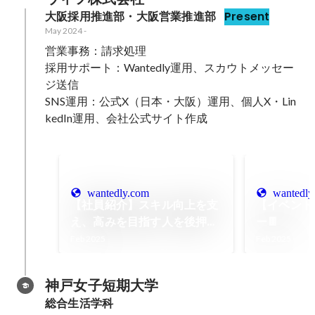
大阪採用推進部・大阪営業推進部
Present
May 2024
-
営業事務：請求処理

採用サポート：Wantedly運用、スカウトメッセー
ジ送信

SNS運用：公式X（日本・大阪）運用、個人X・Lin
kedIn運用、会社公式サイト作成

wantedly.com
wantedly
【社員紹介】スキル向上を支
【イベント
え、高みを目指す人を後押し
ー🍫
する－営業推進部課長
Feb 2025
Feb 2025
神戸女子短期大学
総合生活学科