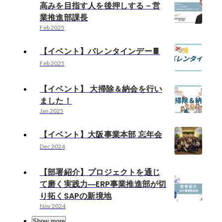
高みを目指す人を後押しする－営
業推進部課長
Feb 2025
【イベント】バレンタインデー🍫
Feb 2025
【イベント】 大掃除＆納会を行い
ました！
Jan 2025
【イベント】大阪事業本部 忘年会
Dec 2024
【部署紹介】プロジェクトを通じ
て磨く実践力―ERP事業推進部が切
り拓くSAPの新境地
Nov 2024
Show more