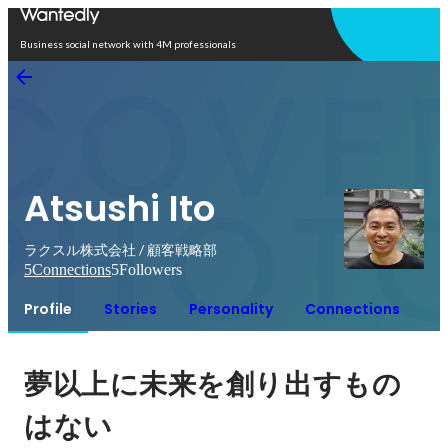
Open in app
Business social network with 4M professionals
Atsushi Ito
ラクスル株式会社 / 顧客戦略部
5
Connections
5
Followers
Profile
Stories
Personality
Connections
夢以上に未来を創り出すもの
はない