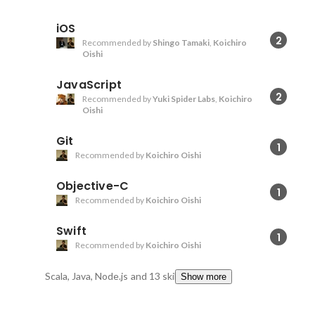
iOS
2
Recommended by
Shingo Tamaki
,
Koichiro
Oishi
JavaScript
2
Recommended by
Yuki Spider Labs
,
Koichiro
Oishi
Git
1
Recommended by
Koichiro Oishi
Objective-C
1
Recommended by
Koichiro Oishi
Swift
1
Recommended by
Koichiro Oishi
Scala, Java, Node.js
and 13 skills
Show more