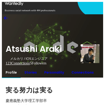
Open in app
Business social network with 4M professionals
Atsushi Araki
メルカリ / iOSエンジニア
123
Connections
5
Followers
Profile
Stories
Personality
Connections
実る努力は実る
慶應義塾大学理工学部卒
