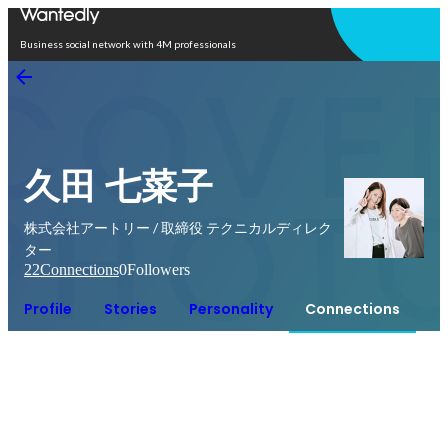
Open in app
Business social network with 4M professionals
久田 七菜子
株式会社アートリー / 取締役 テクニカルディレク
ター
22
Connections
0
Followers
Profile
Stories
Personality
Connections