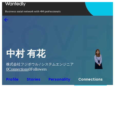
Open in app
Business social network with 4M professionals
中村 有花
株式会社フジボウル / システムエンジニア
0
Connections
0
Followers
Profile
Stories
Personality
Connections