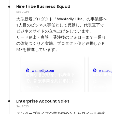
Wantedly Business Team
Hire tribe Business Squad
Blog
Sep 2024
大型新規プロダクト「Wantedly Hire」の事業部へ
1人目のビジネス専任として異動し、代表直下で
ビジネスサイドの立ち上げをしています。

リード創出・商談・受注後のフォローまで一通り
の体制づくりと実施、プロダクト側と連携したP
MFを推進しています。
wantedly.com
wantedly
前例なき挑戦を、代表直下
VOGUE風
で。新規事業を共に形にする
た
仲間求む！ - Wantedly,
May 2025
Dec 2024
Inc.の法人営業の採用 -
Wantedly
Enterprise Account Sales
Sep 2023
エンタープライズ企業を中心としたロイヤル顧客