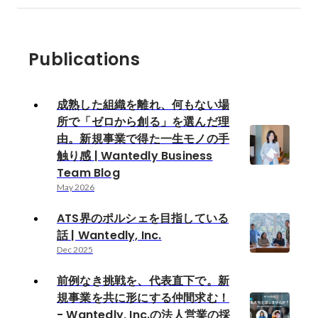
Publications
成熟した組織を離れ、何もない場
所で「ゼロから創る」を選んだ理
由。新規事業で得た一生モノの手
触り感 | Wantedly Business
Team Blog
May 2026
ATS界のポルシェを目指している
話 | Wantedly, Inc.
Dec 2025
前例なき挑戦を、代表直下で。新
規事業を共に形にする仲間求む！
- Wantedly, Inc.の法人営業の採