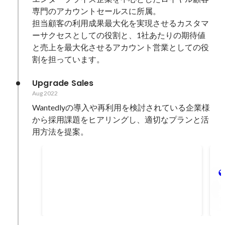
専門のアカウントセールスに所属。

担当顧客の利用成果最大化を実現させるカスタマ
ーサクセスとしての役割と、1社あたりの期待値
と売上を最大化させるアカウント営業としての役
割を担っています。
Upgrade Sales
Aug 2022
Wantedlyの導入や再利用を検討されている企業様
から採用課題をヒアリングし、適切なプランと活
用方法を提案。
1年間の総受注額
Aug 2022
-
Jul 2023
W
132560000
円
Ja
チ