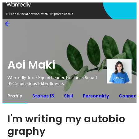
Open in app
Business social network with 4M professionals
Aoi Maki
Wantedly, Inc. / Squad Leader, Business Squad
95
Connections
104
Followers
Profile
Stories 13
Skill
Personality
Connect
I'm writing my autobio
graphy