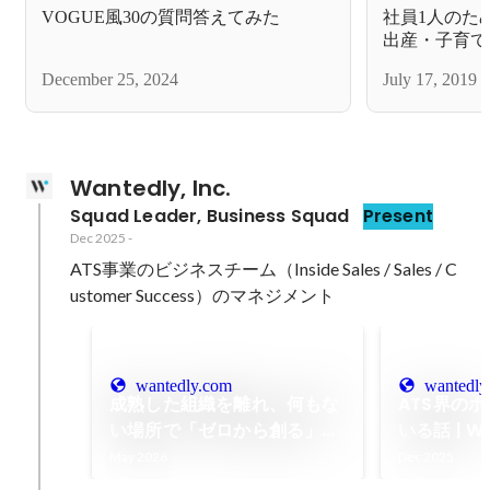
VOGUE風30の質問答えてみた
社員1人のた
出産・子育て
れ体制をご紹
December 25, 2024
July 17, 2019
Wantedly, Inc.
Squad Leader, Business Squad
Present
Dec 2025
-
ATS事業のビジネスチーム（Inside Sales / Sales / C
ustomer Success）のマネジメント
wantedly.com
wantedly
成熟した組織を離れ、何もな
ATS界の
い場所で「ゼロから創る」を
いる話 | Wan
選んだ理由。新規事業で得た
May 2026
Dec 2025
一生モノの手触り感 |