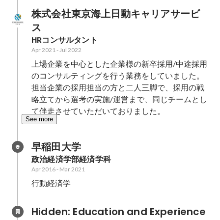
I
株式会社東京海上日動キャリアサービ
S
ス
HRコンサルタント
Apr 2021
-
Jul 2022
上場企業を中心とした企業様の新卒採用/中途採用
のコンサルティングを行う業務をしていました。
担当企業の採用担当の方と二人三脚で、採用の戦
略立てから選考の実施/運営まで、同じチームとし
て伴走させていただいておりました。
See more
早稲田大学
政治経済学部経済学科
Apr 2016
-
Mar 2021
行動経済学
Hidden: Education and Experience	