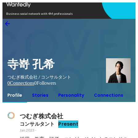
Open in app
Business social network with 4M professionals
寺嵜 孔希
つむぎ株式会社 / コンサルタント
0
Connections
0
Followers
Profile
Stories
Personality
Connections
つむぎ株式会社
コンサルタント
Present
Jan 2023
-