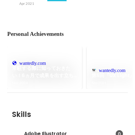
Apr 2021
Personal Achievements
wantedly.com
常駐する際に知っておきた
wantedly.com
い！6ヵ月で成果を出す立ち
第5回『UX Ligh
回り事例【UX Light #11】
Mar 2024
Sep 2021
Skills
Adobe Illustrator
0