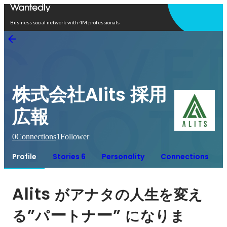
Open in app
Business social network with 4M professionals
株式会社Alits 採用
広報
0
Connections
1
Follower
Profile
Stories 6
Personality
Connections
Alits 
がアナタの人生を変え
”
ー
ー” 
る
パ
トナ
になりま