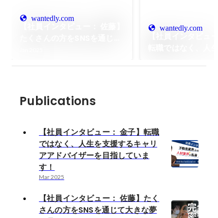
wantedly.com
【社員インタビュー： 佐藤】
wantedly.com
【社員インタビュー
たくさんの方をSNSを通じて
転職ではなく、人
大きな夢を見させたい！
Jan 2025
るキャリアアドバ
指しています！
Publications
【社員インタビュー： 金子】転職
ではなく、人生を支援するキャリ
アアドバイザーを目指していま
す！
Mar 2025
【社員インタビュー： 佐藤】たく
さんの方をSNSを通じて大きな夢