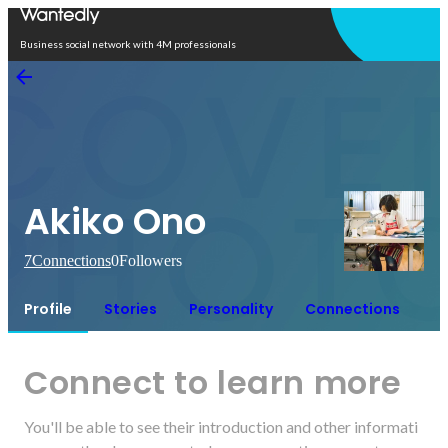
Open in app
Business social network with 4M professionals
Akiko Ono
7
Connections
0
Followers
Profile
Stories
Personality
Connections
Connect to learn more
You'll be able to see their introduction and other informati