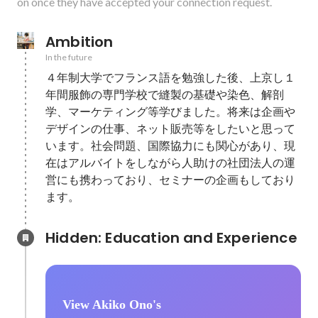
on once they have accepted your connection request.
Ambition
In the future
４年制大学でフランス語を勉強した後、上京し１
年間服飾の専門学校で縫製の基礎や染色、解剖
学、マーケティング等学びました。将来は企画や
デザインの仕事、ネット販売等をしたいと思って
います。社会問題、国際協力にも関心があり、現
在はアルバイトをしながら人助けの社団法人の運
営にも携わっており、セミナーの企画もしており
ます。
Hidden: Education and Experience	
View Akiko Ono's