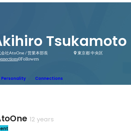
Akihiro Tsukamoto
会社AtoOne / 営業本部長
東京都 中央区
nnections
0
Followers
Personality
Connections
toOne
12 years
sent