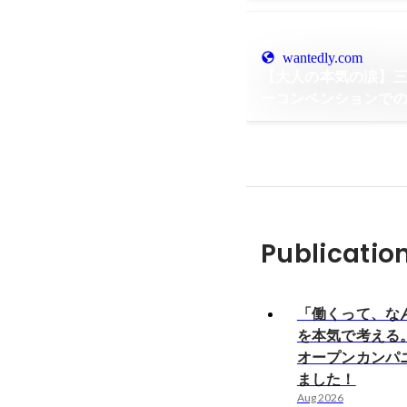
wantedly.com
【大人の本気の涙】
ーコンベンションで
Publicatio
「働くって、な
を本気で考える
オープンカンパ
ました！
Aug 2026