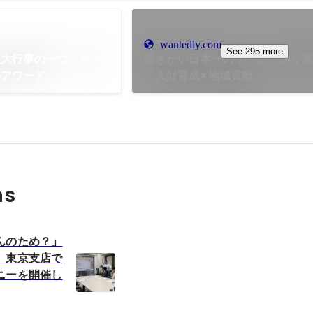
wantedly.com
See 295 more
三大行事の一つ、サマ
働きがい日本一のイベント21が
のアワード
「人財育成×地域貢献」
ns
んのため？」
。東京支店で
ニーを開催し