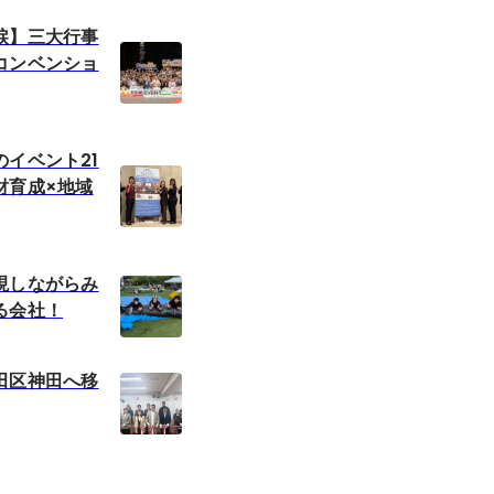
涙】三大行事
コンベンショ
イベント21
財育成×地域
現しながらみ
る会社！
田区神田へ移