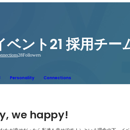
イベント21 採用チー
nnections
28
Followers
8
Personality
Connections
y, we happy!
 happy!（あなたが幸せだったら私達も幸せです！）という理念の下、