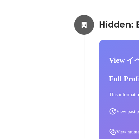
View 
Full Prof
This informatio
View past p
View mutua