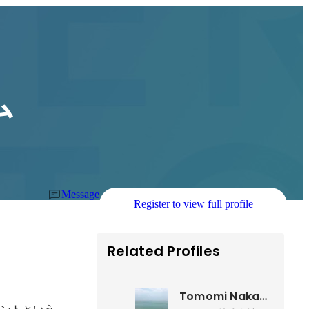
ム
Message
Register to view full profile
Related Profiles
Tomomi Nakagawara
イベントという