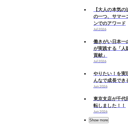
【大人の本気の
の一つ、サマー
ンでのアワード
Jul 2026
働きがい日本一の
が実践する「人
貢献」
Jul 2026
やりたい！を実
んなで成長でき
Jun 2026
東京支店が千代
転しました！！
Jun 2026
Show more