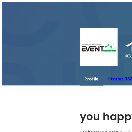
4
Co
Profile
Stories 36
you happ
you happy, we