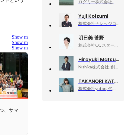
ログミー株式会社, メディア本部
Yuji Koizumi
株式会社ナレッジコミュニケーション, 取締役副社長COO
Show more
明日美 菅野
Show more
株式会社O:, スタートアップバックオフィス〜コーポレートマネージャー／HRパートナー／カスタマーサクセスなど
Show more
Hiroyuki Matsuda
Nishika株式会社, 創業者 / 代表取締役 CTO
TAKANORI KATAISHI
株式会社yutori, 代表取締役社長
つ、サマ