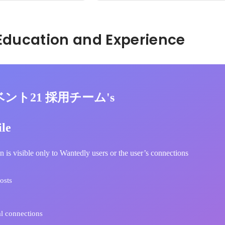
Hidden: Education and Experience	
イベント21 採用チーム's
ile
n is visible only to Wantedly users or the user’s connections
osts
l connections