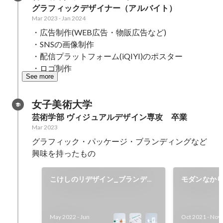
グラフィックデザイナー（アルバイト）
Mar 2023
-
Jan 2024
・広告制作(WEB広告・物販広告など) 

・SNSの画像制作 

・配信プラットフォーム(iQIYI)のポスター

・ロゴ制作
See more
女子美術大学
芸術学部 ヴィジュアルデザイン専攻　卒業
Mar 2023
グラフィック・パッケージ・ブランディングなど
興味を持ったもの
こけしのリデザイン_ブランディ
モダンなか
ング
を制作しま
May 2022
-
Jun
Oct 2021
-
Nov