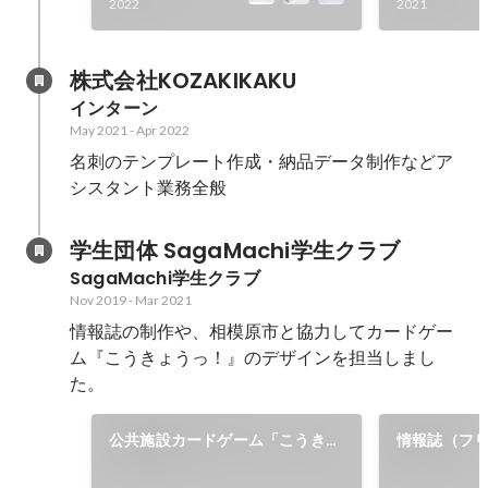
2022
2021
株式会社KOZAKIKAKU
インターン
May 2021
-
Apr 2022
名刺のテンプレート作成・納品データ制作などア
シスタント業務全般
学生団体 SagaMachi学生クラブ
SagaMachi学生クラブ
Nov 2019
-
Mar 2021
情報誌の制作や、相模原市と協力してカードゲー
ム『こうきょうっ！』のデザインを担当しまし
た。
公共施設カードゲーム「こうきょ
情報誌（フ
うっ！」