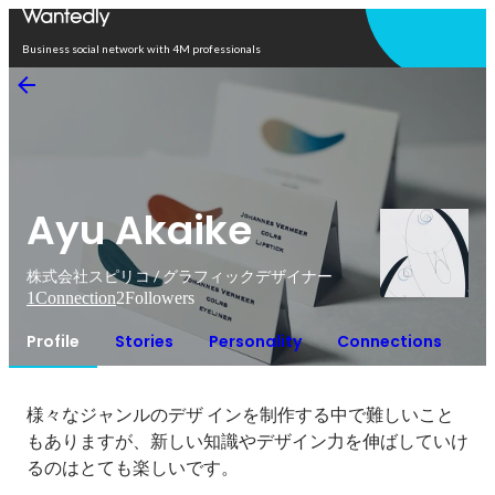
Open in app
Business social network with 4M professionals
Ayu Akaike
株式会社スピリコ / グラフィックデザイナー
1
Connection
2
Followers
Profile
Stories
Personality
Connections
様々なジャンルのデザ インを制作する中で難しいこと
もありますが、新しい知識やデザイン力を伸ばしていけ
るのはとても楽しいです。