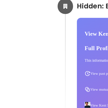
View Ken
Full Prof
This informatio
View past p
View mutua
View Kent N