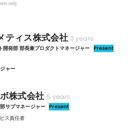
sers only
メティス株式会社
3 years
クト開発部 部長兼プロダクトマネージャー
Present
ージャー
パボ株式会社
5 years
業部サブマネージャー
Present
ビス責任者