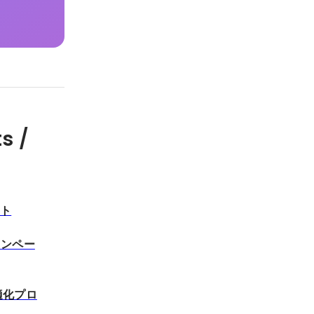
s /
スト
ャンペー
適化プロ