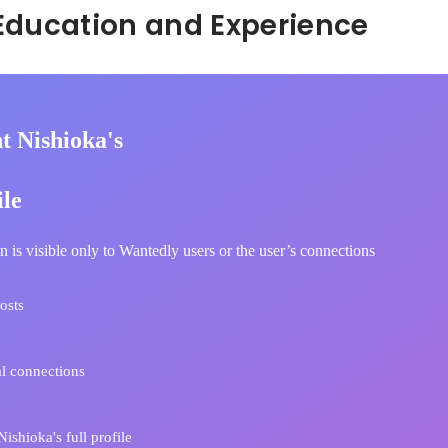
Hidden: Education and Experience	
t Nishioka's
ile
n is visible only to Wantedly users or the user’s connections
osts
l connections
ishioka's full profile