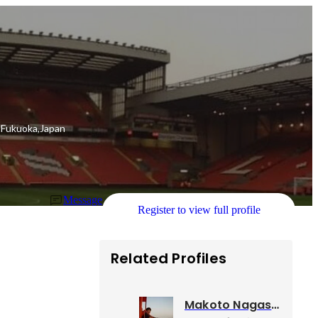
マネージャー
Fukuoka,Japan
Message
Register to view full profile
Related Profiles
Makoto Nagasawa