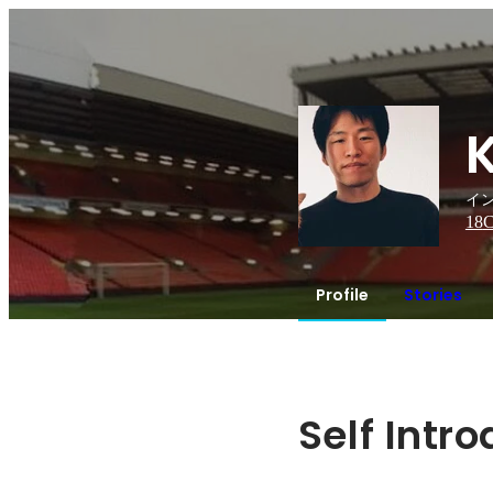
イ
18
C
Profile
Stories
Self Intr