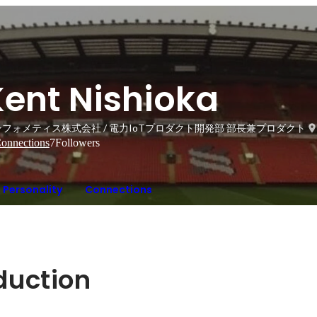
Kent Nishioka
ンフォメティス株式会社 / 電力IoTプロダクト開発部 部長兼プロダクト
onnections
7
Followers
Personality
Connections
oduction