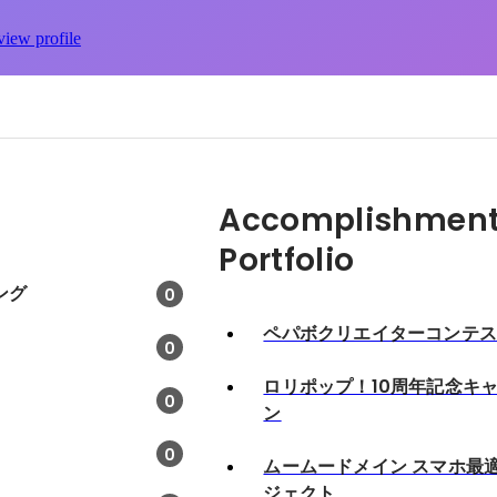
view profile
Accomplishment
Portfolio
ング
0
ペパボクリエイターコンテ
0
ロリポップ！10周年記念キ
0
ン
0
ムームードメイン スマホ最
ジェクト