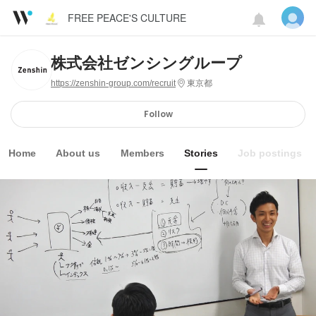
FREE PEACE'S CULTURE
株式会社ゼンシングループ
https://zenshin-group.com/recruit
東京都
Follow
Home
About us
Members
Stories
Job postings