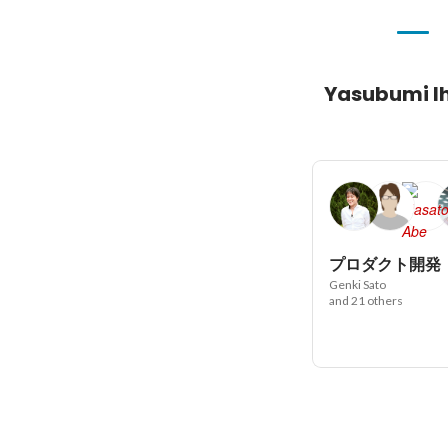
Yasubumi I
プロダクト開発
Genki Sato
and 21 others