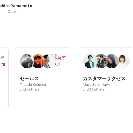
ahiro Yamamoto
Other
セールス
カスタマーサクセス
Tadashi Kameda
Masashi Ichikawa
and 5 others
and 13 others