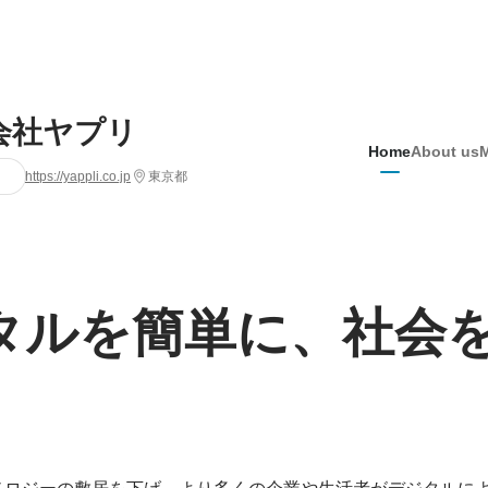
会社ヤプリ
Home
About us
https://yappli.co.jp
東京都
タルを簡単に、社会
ノロジーの敷居を下げ、より多くの企業や生活者がデジタルに