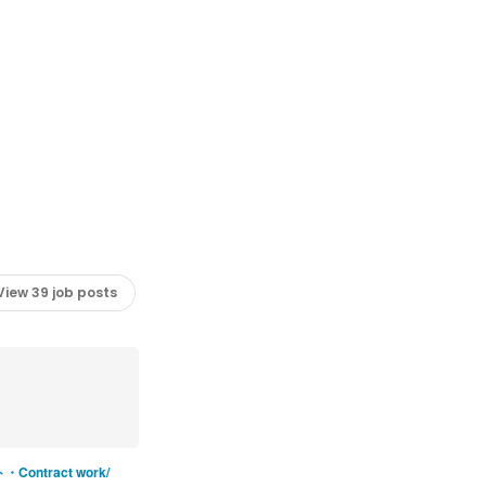
View 39 job posts
ontract work/