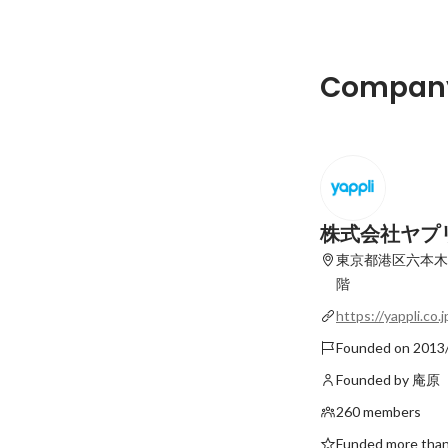
判断基準は面白いか
Company
か。『Yappli』
単にスマホアプリを
Pinned
は..
株式会社ヤプ
東京都港区六本木3
階
https://yappli.co.j
Founded on 2013
Founded by 庵
260 members
Funded more than