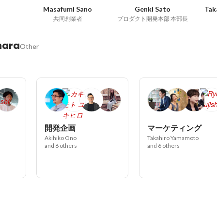
Masafumi Sano
Genki Sato
Tak
共同創業者
プロダクト開発本部 本部長
hara
Other
開発企画
マーケティング
Akihiko Ono
Takahiro Yamamoto
and 6 others
and 6 others