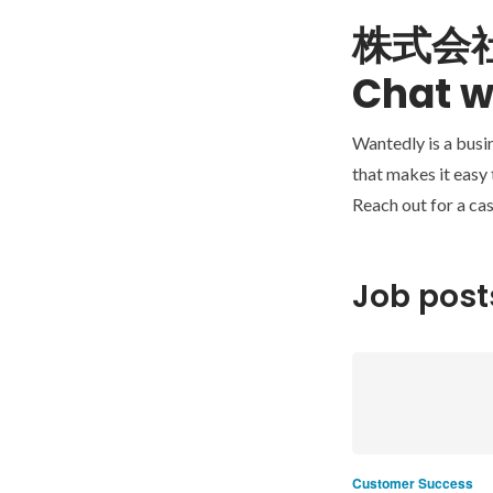
株式会
Chat w
Wantedly is a busi
that makes it easy
Reach out for a cas
Job post
Customer Success