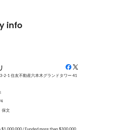
、ワクワクする
メガベンチャー、スタートアップで
パルコとキリ
 info
が目指す、誰もが簡
開発の最前線に立っていたエンジニ
通点とは？デ
作れる世の中と
アが、テックリードとして見つめる
のスペシャリ
Pinned
Pinned
ヤプリの魅力
リ
-2-1
住友不動産六本木グランドタワー 41
p
/4
原 保文
 $1,000,000 / Funded more than $300,000