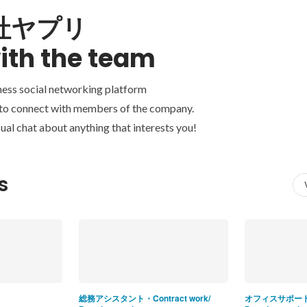
社ヤプリ
ith the team
ness social networking platform
 to connect with members of the company.
ual chat about anything that interests you!
s
総務アシスタント・Contract work/
オフィスサポート・C