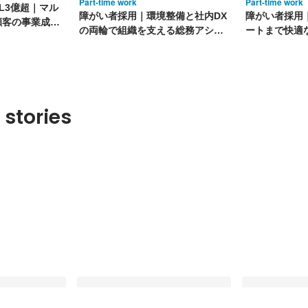
Part-time work
Part-time work
DL3億超｜マル
障がい者採用｜環境整備と社内DX
障がい者採用
顧客の事業成長
の両輪で組織を支える総務アシス
ートまで快適
タントを募集
スサポート募
 stories