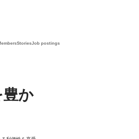
Members
Stories
Job postings
を豊か
よる利便性を享受