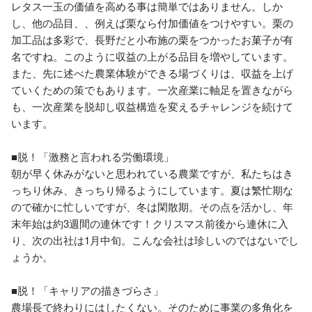
レタス一玉の価値を高める事は簡単ではありません。しか
し、他の品目、、例えば栗なら付加価値をつけやすい。栗の
加工品は多彩で、長野だと小布施の栗をつかったお菓子が有
名ですね。このように収益の上がる品目を増やしています。
また、先に述べた農業体験ができる場づくりは、収益を上げ
ていくための策でもあります。一次産業に軸足を置きながら
も、一次産業を脱却し収益構造を変えるチャレンジを続けて
います。

■脱！「激務と言われる労働環境」 

朝が早く休みがないと思われている農業ですが、私たちはき
っちり休み、きっちり帰るようにしています。夏は繁忙期な
ので確かに忙しいですが、冬は閑散期。その点を活かし、年
末年始は約3週間の連休です！クリスマス前後から連休に入
り、次の出社は1月中旬。こんな会社は珍しいのではないでし
ょうか。

■脱！「キャリアの描きづらさ」 

農場長で終わりにはしたくない。そのために事業の多角化を