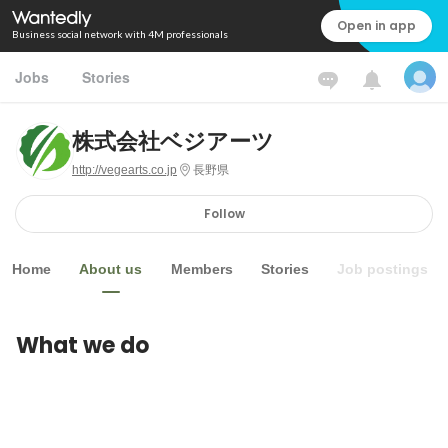
Open in app
Business social network with 4M professionals
Jobs
Stories
株式会社ベジアーツ
http://vegearts.co.jp
長野県
Follow
Home
About us
Members
Stories
Job postings
What we do