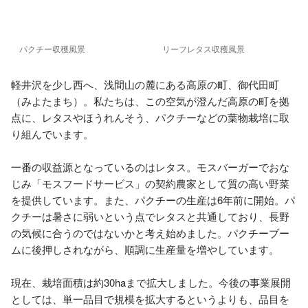
パクチー収穫風景
リーフレタス収穫風景
軽井沢を少し西へ、浅間山の麓にある高原の町、御代田町
（みよたまち）。私たちは、この空気が澄んだ高原の町を拠
点に、レタスやほうれんそう、パクチーなどの葉物栽培に取
り組んでいます。 

一番の収益源となっているのはレタス。モスバーガーでおな
じみ「モスフードサービス」の契約農家として質の高い野菜
を提供しています。また、パクチーの生産は6年前に開始。パ
クチーは暑さに弱いという点でレタスと共通しており、長野
の気候に合うのではないかと考え始めました。パクチーブー
ムに後押しされながら、順調に生産量を増やしています。 

現在、栽培面積は約30haまで拡大しました。今後の事業展開
としては、単一品目で規模を拡大するというよりも、品目を