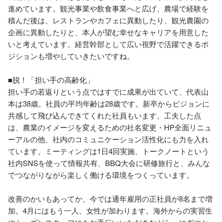
進めています。観光事業や飲食事業へと広げ、農場で経験を
積んだ後は、レストランやカフェに異動したり、観光農園の
企画に異動したりと、本人が望む幸せなキャリアを用意した
いと考えています。経営幹部として広い視野で活躍できるポ
ジションも増やしていきたいですね。

■脱！「担い手の高齢化」 

担い手の若返りという点ではすでに成果が出ていて、代表山
本は38歳。社員の平均年齢は28歳です。新卒からビジョンに
共感して飛び込んできてくれた社員もいます。工夫した点
は、農業のイメージを変えるための社名変更・HP全面リニュ
ーアルの他、社内のコミュニケーション活性化にも力を入れ
ています。ミーティングは1日4回実施、トークノートという
社内SNSを使って情報共有、BBQ大会に研修旅行と、みんな
でつながりながら楽しく働ける環境をつくっています。

改善のかいもあってか、今では通年雇用の正社員が8名まで増
加。4月にはもう一人、女性が加わります。海外からの実習生