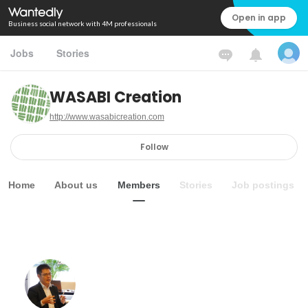
Open in app
Business social network with 4M professionals
Jobs
Stories
WASABI Creation
http://www.wasabicreation.com
Follow
Home
About us
Members
Stories
Job postings