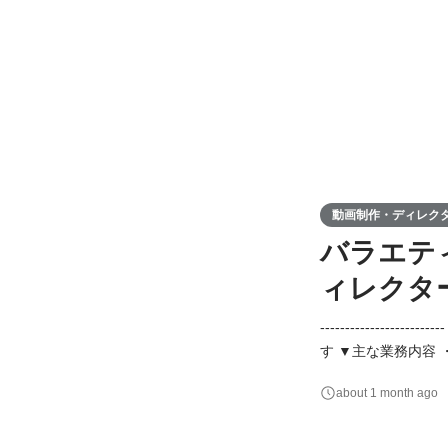
動画制作・ディレク
バラエテ
ィレクタ
---------------
す ▼主な業務内容 ・脚本企
---- スキル・マインド
about 1 month ago
集 / ディレクション経験 ▼歓迎経験 ・メディアプロデュース、進行管理の経験 ・SNSの
物像