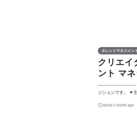
タレントマネジメン
クリエイ
ント マ
---------------
ジションです。 ▼
ケジュール管理 ・クリエイターの育成・プロデュース -----
about 1 month ago
-- ▼必須要件 ・インフルエンサー
ジメ