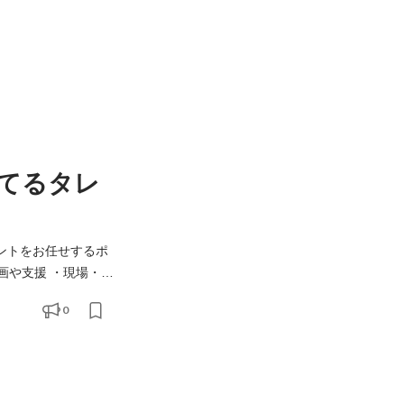
てるタレ
トのマネジメントをお任せするポ
画や支援 ・現場・ス
0