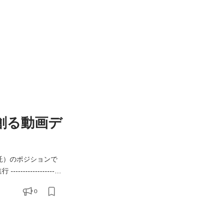
創る動画デ
 / 業務委託）のポジションで
---
ト動画だと尚可） ・撮影/編
0