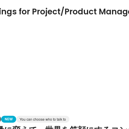
ings for Project/Product Mana
NEW
You can choose who to talk to