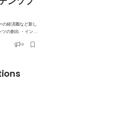
テンツプ
ンフルエンサーの経済圏など新し
ンツの創出 ・インフ
----
0
ドル、SNS、コンテンツが
tions