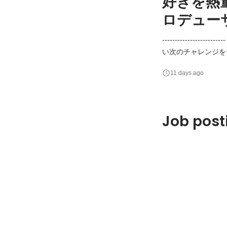
好きを熱
ロデュー
---------------
い次のチャレンジを
ルエンサーのグループをプロ
11 days ago
------- スキル・マ
大好き ・事
Job post