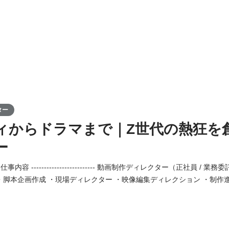
ター
ィからドラマまで｜Z世代の熱狂を
ー
---------- 仕事内容 ------------------------- 動画制作ディレクター（正社員
画作成 ・現場ディレクター ・映像編集ディレクション ・制作進行 ------------------
 ------------------------- ▼必須要件 ・映像制作経験（SNSショー
分析や運用 ▼求める人