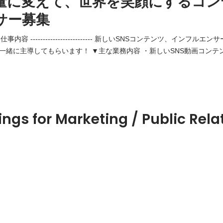
量に変えて、世界を笑顔にするコン
サー募集
---------- 仕事内容 ------------------------- 新しいSNSコンテンツ、イ
一緒に主導してもらいます！ ▼主な業務内容 ・新しいSNS動画コンテ
デュース ・インフルエンサーのファンコミュニティや経済圏の創出 --------------
インド ------------------------- ▼必須要件 ・インフルエンサーやアイ
ings for Marketing / Public Rela