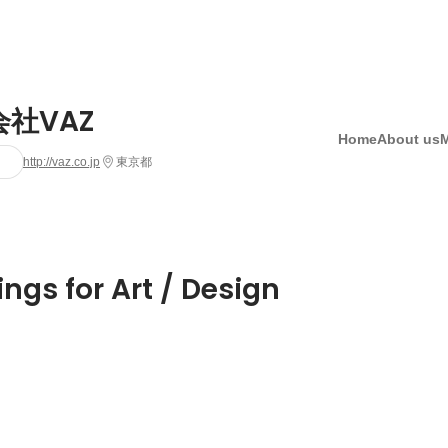
社VAZ
Home
About us
http://vaz.co.jp
東京都
ngs for Art / Design