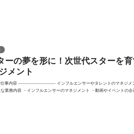
ト
ターの夢を形に！次世代スターを育
ネジメント
---------- 仕事内容 ------------------------- インフルエンサーやタレン
主な業務内容 ・インフルエンサーのマネジメント ・動画やイベントの企
-------------------- スキル・マインド -----------------------
やアイドル、SNSが大好き ▼歓迎経験 ・インフルエンサーやタレントのマネ