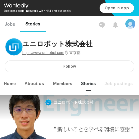
Open in app
Business social network with 4M professionals
Stories
Jobs
ユニロボット株式会社
https://www.unirobot.com
東京都
Follow
Home
About us
Members
Stories
Job postings
ユニロボット株式会社