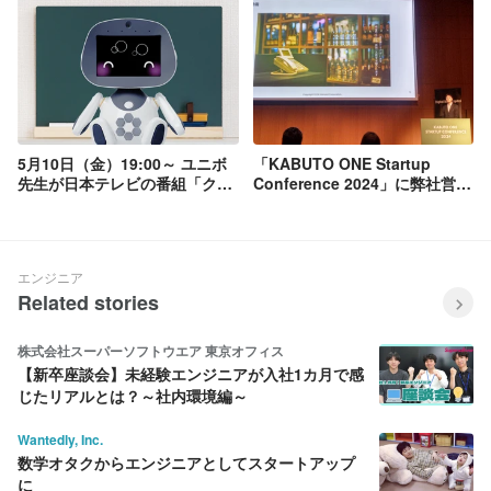
トの点呼＋（プラス）ロボット
弊社のインタビュー記事が掲載
版が機器認定第１号を取得しま
されました！
した。
5月10日（金）19:00～ ユニボ
「KABUTO ONE Startup
先生が日本テレビの番組「クイ
Conference 2024」に弊社営業
ズ！あなたは小学5年生より賢
チームの高瀬が登壇しました！
いの？」に登場します！
エンジニア
Related stories
株式会社スーパーソフトウエア 東京オフィス
【新卒座談会】未経験エンジニアが入社1カ月で感
じたリアルとは？～社内環境編～
Wantedly, Inc.
数学オタクからエンジニアとしてスタートアップ
に